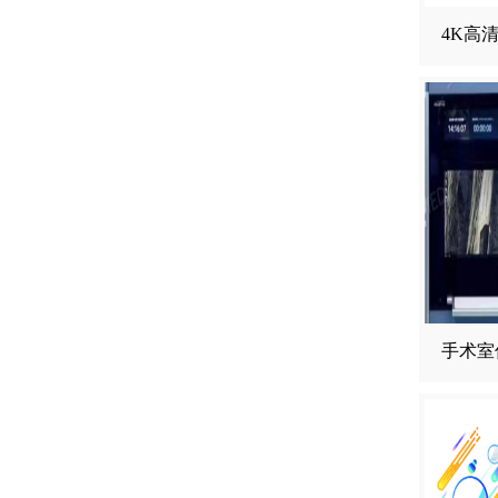
4K高
手术室